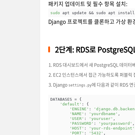
패키지 업데이트 및 필수 항목 설치:
sudo
 apt update && sudo apt install
Django 프로젝트를 클론하고 가상 
2단계: RDS로 PostgreSQ
RDS 대시보드에서 새 PostgreSQL 데이
EC2 인스턴스에서 접근 가능하도록 퍼블릭 
Django
에 다음과 같이 RDS 연
settings.py
DATABASES = {

'default'
: {

'ENGINE'
: 
'django.db.backen
'NAME'
: 
'yourdbname'
,

'USER'
: 
'youruser'
,

'PASSWORD'
: 
'yourpassword'
,

'HOST'
: 
'your-rds-endpoint'
'PORT'
: 
'5432'
,
