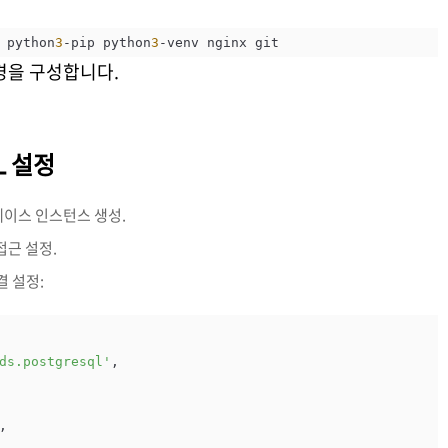
 python
3
-pip python
3
-venv nginx git
환경을 구성합니다.
L 설정
터베이스 인스턴스 생성.
접근 설정.
결 설정:
ds.postgresql'
,

,
