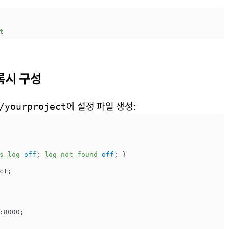
t
프록시 구성
에 설정 파일 생성:
/yourproject
s_log
off
; 
log_not_found
off
; }

t;

:8000;
