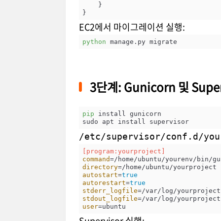
    }

}
EC2에서 마이그레이션 실행:
python
 manage.py migrate
3단계: Gunicorn 및 Supe
pip
 install gunicorn

/etc/supervisor/conf.d/you
[program:yourproject]
command
directory
autostart
=
true
autorestart
=
true
stderr_logfile
stdout_logfile
user
Supervisor 실행: