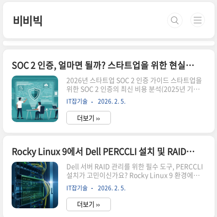
본문 바로가기
비비빅
SOC 2 인증, 얼마면 될까? 스타트업을 위한 현실적인 비용 가이드
2026년 스타트업 SOC 2 인증 가이드 스타트업을
위한 SOC 2 인증의 최신 비용 분석(2025년 기준)
부터 Type 1과 Type 2의 차이, 그리고 단계별 준
IT잡기술
2026. 2. 5.
비 절차까지! 복잡한 인증 과정을 명쾌하게 정리해
드립니다. 비용은 아끼고 신뢰는 높이는 전략을 확
더보기 ››
인하세요! "엔터프라이즈 고객사가 SOC 2 리포트
를 요청하는데, 어디서부터 시작해야 할지 막막하
나요?"많은 스타트업 대표님과 보안 담당자분들이
겪는 현실적인 고민입니다. SOC 2 인증은 이제 단
Rocky Linux 9에서 Dell PERCCLI 설치 및 RAID 상태 완벽 확인법
순한 보안 옵션이 아니라, B2B 비즈니스의 필수 생
Dell 서버 RAID 관리를 위한 필수 도구, PERCCLI
존 요건이 되어가고 있죠. 하지만 수천만 원에 달하
설치가 고민이신가요? Rocky Linux 9 환경에서
는 비용과 복잡한 절차 때문에 망설여지는 것도 사
최신 PERCCLI를 설치하고 RAID 구성을 완벽하게
실이에요. 이 글에서는 2025년 최신 데이터를 바탕
IT잡기술
2026. 2. 5.
확인하는 방법을 상세히 정리해 드립니다.서버를
으로 스타트업에 최적화된 인증 비용과 효율적인
운영하다 보면 OS 상에서 하드웨어 RAID 상태를
절..
더보기 ››
급하게 확인해야 할 때가 참 많죠. 저도 처음에는 바