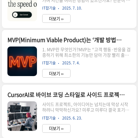
가며 시간을 허비한 경험이 있으신가요? 단순히 링
크를 나열하는 기존 검색 방식에 아쉬움을 느꼈다
IT잡기술
2025. 7. 10.
면, 이제 새로운 패러다임에 주목할 때입니다. 바로
‘에이전틱 검색(Agentic Search)’이라는 개념입
더보기 ››
니다. 그리고 이 혁신적인 기술을 전면에 내세운 AI
브라우저, Perplexity AI의 ‘코멧(Comet)’이 곧
우리 곁으로 다가옵니다.오늘은 에이전틱 검색이
무엇이며, 코멧 브라우저가 우리의 인터넷 경험을
MVP(Minimum Viable Product)는 ‘개발 방법론’이 아니다
어떻게 근본적으로 바꿀 것인지에 대해 깊이 있게
1. MVP란 무엇인가?MVP는 “고객 행동·반응을 검
탐구해 보겠습니다.단순 정보 나열을 넘어, ‘실
증하기 위해 최소한의 기능만 담아 가장 빨리 출시
행’하는 검색의 시대지금까지 우리가 사용해온 검
한 제품”이다. 에릭 리스(Eric Ries)는 이를 “고객
색 엔진은 ‘정보 검색(Information Retrieval)’에
IT잡기술
2025. 7. 4.
에 대한 최대한의 학습을 최소 노력으로 얻을 수 있
초점을 맞추고 있었습니다. 사용자가 키..
는 제품”이라고 정의했다.2. MVP의 태생: Lean
더보기 ››
Startup 사고방식Lean Startup 모델은 Build →
Measure → Learn 루프를 반복하며 낭비를 줄이
고 시장 적합도를 찾는다. MVP는 이 루프의
“Build 1회차 산출물”이다. MVP를 통해 얻은 정
CursorAI로 바이브 코딩 스타일로 사이드 프로젝트 초고속 완성! 개발 생산성 높이는 3단계 가이드
량·정성 데이터가 다음 반복의 방향키가 된다.3.
사이드 프로젝트, 아이디어는 넘치는데 막상 시작
왜 ‘개발 방법론’이 아닌가?구분핵심 초점출력물대
하려니 막막하신가요? 미루고 미루다 결국 포기하
표 예시Agile / Scrum개발 프로세스 및 팀 협업 방
게 되는 경험, 다들 있으실 텐데요. 마이크로소프트
식스프린트마다 완성된 기능스프린트 백로그, 데
IT잡기술
2025. 6. 23.
엔지니어 Zohaib Rauf는 CursorAI와 LLM을 활
일리 스탠드업Wate..
용해 수많은 사이드 프로젝트를 성공적으로 만들어
더보기 ››
냈다고 합니다! 오늘은 그가 전수하는 CursorAI로
사이드 프로젝트를 초고속으로 완성하는 3단계 팁