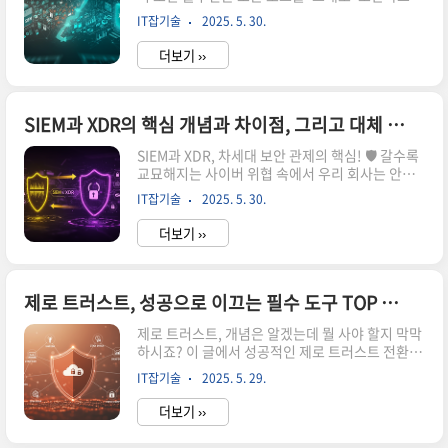
있나요, 아니면 '선별'해서 가공하고 있나요? 이 두
위로 작동하며, 한 번 설정하면 모든 리전에서 동일
IT잡기술
2025. 5. 30.
시스템의 SYSLOG 처리 방식 차이를 이해하면 당
하게 반영됩니다.🌐..
신의 데이터 활용 전략이 달라집니다.요즘 보안 담
더보기 ››
당자분들 만나 뵙다 보면 SIEM과 XDR, 이 두 가지
솔루션에 대한 질문이 정말 많아요. 특히 SYSLOG
처리 방식에 대해 헷갈려 하시는 분들이 많더라고
요. "어차피 둘 다 로그 수집하는 거 아니야?" 하고
SIEM과 XDR의 핵심 개념과 차이점, 그리고 대체 가능할까?
생각하실 수도 있는데, 솔직히 말해서 큰 차이가 있
SIEM과 XDR, 차세대 보안 관제의 핵심! 🛡️ 갈수록
습니다. 저도 처음엔 뭐가 뭔지 복잡하게 느껴졌는
교묘해지는 사이버 위협 속에서 우리 회사는 안전
데, 알고 나면 이 둘의 역할과 강점을 명확히 이해할
할까요? SIEM과 XDR이 어떻게 기업 보안을 책임
수 있답니다. 😊이 글에서는 SIEM과 XDR이
IT잡기술
2025. 5. 30.
지는지, 두 솔루션의 차이점과 최적의 활용 전략을
SYSLOG를 비롯한 보안 데이터를 어떻..
쉽고 친근하게 알려드릴게요!솔직히 말해서, 요즘
더보기 ››
뉴스 보면 사이버 공격 얘기가 끊이질 않잖아요?
😱 저희 회사도 혹시 해킹당할까 봐 괜히 불안하고,
저만 이런 걱정 하는 건 아닐 거예요. 예전에는 그냥
방화벽 하나면 충분하다고 생각했던 적도 있는데,
제로 트러스트, 성공으로 이끄는 필수 도구 TOP 5 완벽 가이드
이제는 어림도 없죠! 이렇게 복잡하고 고도화되는
제로 트러스트, 개념은 알겠는데 뭘 사야 할지 막막
위협 속에서 우리 기업의 소중한 정보 자산을 어떻
하시죠? 이 글에서 성공적인 제로 트러스트 전환을
게 지켜야 할지, 다들 고민이 많으실 것 같아요.저
위한 필수 도구 TOP 5를 쉽고 친근하게 알려드립
도 처음엔 SIEM이니 XDR이니 하는 용어들이 너무
IT잡기술
2025. 5. 29.
니다. 수많은 보안 솔루션 속에서 길을 잃지 않도
어렵게 느껴졌거든요. 그런데 알고 보면 이게 다
록, 제가 직접 경험한 꿀팁과 함께 필요한 도구들을
우..
더보기 ››
콕 집어드릴게요! 😊"절대 믿지 말고 항상 검증하
라!" 제로 트러스트라는 개념, 이제는 많이 익숙하