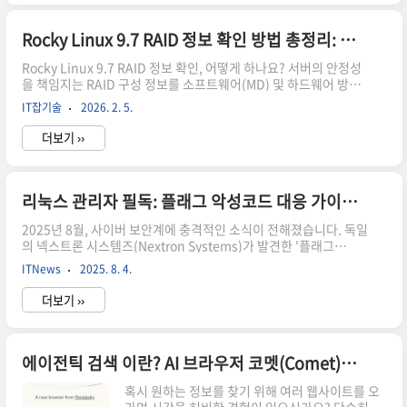
이오스 진입 없이 어떻게 확인하나 막막했는데,
Dell에서 제공하는 PERCCLI 하나면 모든 게 해결
되더라고요! 특히 최신 Rocky Linux 9.7 환경에서
Rocky Linux 9.7 RAID 정보 확인 방법 총정리: 소프트웨어 및 하드웨어 방식
도 아주 안정적으로 작동하니 걱정 마세요. 이번 글
Rocky Linux 9.7 RAID 정보 확인, 어떻게 하나요? 서버의 안정성
을 통해 설치부터 실전 명령어까지 한 번에 마스터
을 책임지는 RAID 구성 정보를 소프트웨어(MD) 및 하드웨어 방식
해 보시죠! 😊 PERCCLI 다운로드 및 준비 🤔
별로 완벽하게 확인하는 명령어를 정리해 드립니다. 서버 장애에 대
PERCCLI는 Dell PowerEdge 서버의 RAID 컨트
IT잡기술
2026. 2. 5.
비한 필수 체크리스트를 확인해 보세요!솔직히 서버 관리하면서 가
롤러를 명령줄..
장 식은땀이 나는 순간은 언제일까요? 제 생각엔 아무런 예고 없이
더보기 ››
디스크에 불이 들어오거나, 레이드(RAID) 상태가 불안정하다는 로
그를 발견했을 때인 것 같아요. 😊 저도 예전에 Rocky Linux 환경
에서 레이드 구성을 깜빡 잊고 있다가 갑작스러운 디스크 장애로 고
생했던 기억이 있거든요.안정적인 서비스를 위해 사용되는 Rocky
리눅스 관리자 필독: 플래그 악성코드 대응 가이드 2025
Linux 9.7에서 RAID 정보를 확인하는 방법은 크게 소프트웨어 방
2025년 8월, 사이버 보안계에 충격적인 소식이 전해졌습니다. 독일
식(MD RAID)과 하드웨어..
의 넥스트론 시스템즈(Nextron Systems)가 발견한 '플래그
(Plague)' 악성코드가 66개의 모든 백신 프로그램을 우회하며 리
ITNews
2025. 8. 4.
눅스 서버를 침투하고 있다는 것입니다. 더욱 놀라운 사실은 이 악
성코드가 2024년 7월부터 바이러스토탈에 올라와 있었지만, 1년
더보기 ››
간 단 한 번도 탐지되지 않았다는 점입니다. 리눅스 관리자라면 누
구나 알아야 할 이 위험한 신종 위협과 대응 방법을 상세히 알아보겠
습니다.💀 플래그 악성코드의 정체PAM 모듈로 위장한 교묘한 침투
자플래그 악성코드는 PAM(Pluggable Authentication
에이전틱 검색 이란? AI 브라우저 코멧(Comet)이 가져올 변화들
Modules) 백도어로 작동합니다. PAM은 리눅스 시스템에서 인증
혹시 원하는 정보를 찾기 위해 여러 웹사이트를 오
을 담당하는 핵심 모듈인데, 플래그는 정상..