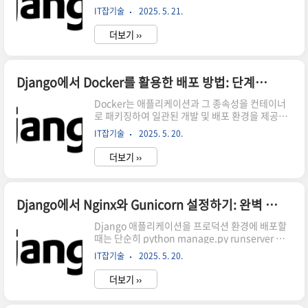
있어 안정적인 CI/CD 파이프라인을 구축하면 테스
는 방화벽이나 백신만으로도 어느 정도 안심할 수
IT잡기술
2025. 5. 21.
트 자동화, 일관된 빌드, 빠른 배포가 가능해져 개
있었지만, 이제는 세상이 너무 빠르게 변하고 있어
발 효율이 크게 향상됩니다. 이 가이드에서는
요. 클..
더보기 ››
GitHub Actions와 Heroku 또는 AWS 같은 클라
우드 플랫폼을 활용하여 Django 프로젝트에
CI/CD 파이프라인을 구현하는 방법을 단계별로 소
개합니다. 서론: Django 프로젝트에 CI/CD가 중
Django에서 Docker를 활용한 배포 방법: 단계별 가이드
요한 이유전통적인 개발 워크플로우에서는 테스트
Docker는 애플리케이션과 그 종속성을 컨테이너
와 배포가 수동으로 이루어지기 때문에 오류 발생
로 패키징하여 일관된 개발 및 배포 환경을 제공합
가능성이 높고 시간이 오래 걸립니다. CI/CD는 다
니다. Django 애플리케이션을 Docker로 배포하
음과 같은 이점을 제공합니다:빠른 반복 배포프로
IT잡기술
2025. 5. 20.
면 개발, 테스트, 프로덕션 환경 간의 차이를 최소
덕션 환경에서의 버그 감소협업 효율성 증가안정적
화할 수 있습니다. 이 가이드에서는 Django 프로
인 코드..
더보기 ››
젝트를 Docker로 컨테이너화하고 배포하는 과정
을 단계별로 설명합니다. 1. Django 프로젝트 설
정먼저 Django 프로젝트를 생성하거나 기존 프로
젝트를 준비합니다.django-admin startproject
Django에서 Nginx와 Gunicorn 설정하기: 완벽 가이드
myprojectcd myprojectrequirements.txt 파
Django 애플리케이션을 프로덕션 환경에 배포할
일을 생성하여 프로젝트의 종속성을 명시합니
때는 단순히 python manage.py runserver 명
다.pip freeze > requirements.txtsettings.py
령어를 사용하는 것만으로는 부족합니다. 개발 서
파일에서 환경 변수로 설정을 관리하도록 수정합니
IT잡기술
2025. 5. 20.
버는 높은 트래픽을 처리하거나 보안과 안정성을
다.imp..
보장하도록 설계되지 않았기 때문입니다.현업에서
더보기 ››
는 Gunicorn이라는 WSGI 서버와 Nginx라는 고
성능 리버스 프록시를 함께 사용하는 것이 일반적