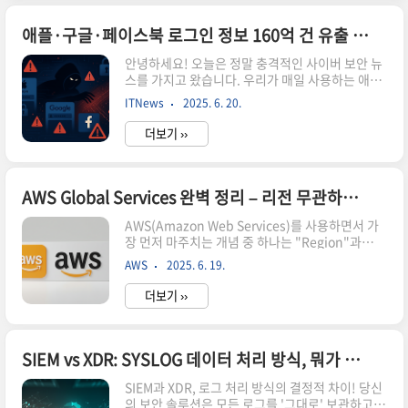
을 공개합니다.💡 1단계: 스펙 구상, 탄탄한 설계가
핵심!"좋은 시작이 반이다"라는 말처럼, 프로젝트
애플·구글·페이스북 로그인 정보 160억 건 유출 사건 발생
의 성공은 명확하고 구체적인 스펙에서 시작됩니
안녕하세요! 오늘은 정말 충격적인 사이버 보안 뉴
다.GPT로 아이디어 구체화: 만들고 싶은 애플리케
스를 가지고 왔습니다. 우리가 매일 사용하는 애플,
이션의 큰 그림을 GPT에게 설명하고, 필요한 기능,
구글, 페이스북 등 주요 플랫폼의 로그인 정보가
사용자 경험(UX/UI) 등을 구체화해 보세요.상세 기
ITNews
2025. 6. 20.
160억 건이나 유출되었다는 소식인데요. 개발자로
술 명세서 작성: 충분한 아이디어가 모였다면, "다
서, 그리고 이런 서비스들을 매일 사용하는 일반인
른..
더보기 ››
으로서 정말 심각하게 받아들여야 할 사건입니다.
📊 얼마나 심각한 상황일까?유출 규모의 실체160
억 개 이상의 로그인 자격 증명 유출30개의 데이터
셋에서 발견단일 파일에만 35억 개 이상의 비밀번
AWS Global Services 완벽 정리 – 리전 무관하게 작동하는 핵심 서비스들
호 포함역대 최대 수준의 개인정보 유출 사고이 숫
AWS(Amazon Web Services)를 사용하면서 가
자가 얼마나 큰지 감이 안 오시나요? 전 세계 인구
장 먼저 마주치는 개념 중 하나는 "Region"과
가 약 80억 명인데, 그 두 배에 해당하는 로그인 정
"Global Service"의 차이입니다. 대부분의 AWS
보가 유출된 겁니다. 물론 한 사람이 여러 계정을 가
AWS
2025. 6. 19.
서비스는 특정 리전에 종속되어 있지만, 일부는 리
지고 있으니까요.피해를 입은 주요 플랫폼들🍎 애
전과 무관하게 전 세계 어디서나 동일하게 작동하
플 (Apple ID..
더보기 ››
는 Global Services입니다.이번 포스팅에서는
AWS Global Services의 종류와 특징, 그리고 실
제 사용에 미치는 영향까지 자세히 알아보겠습니
다.✅ Global Service란 무엇인가?AWS Global
SIEM vs XDR: SYSLOG 데이터 처리 방식, 뭐가 다를까?
Service는 특정 리전에 종속되지 않고 전 세계 어
SIEM과 XDR, 로그 처리 방식의 결정적 차이! 당신
디서나 동일하게 사용할 수 있는 서비스를 의미합
의 보안 솔루션은 모든 로그를 '그대로' 보관하고
니다. 이들 서비스는 글로벌 네트워크 또는 계정 단