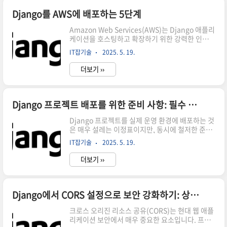
입니다. 이 가이드에서는 Django를 Gunicorn으
로 실행하고 Nginx를 통해 안정적으로 제공하는
Django를 AWS에 배포하는 5단계
전체 과정을 단계별로 자세히 설명합니다. 서론: 왜
Amazon Web Services(AWS)는 Django 애플리
Gunicorn과 Nginx를 사용할까?
케이션을 호스팅하고 확장하기 위한 강력한 인프라
Gunicorn(Green Unicorn의 줄임말)은 Python
를 제공합니다. 스타트업 프로젝트를 시작하든, 프
WSGI 애플리케이션을 위한 서버로, 여러 개의 워
IT잡기술
2025. 5. 19.
로덕션급 웹앱을 구축하든, AWS에 Django 사이
커 프로세스를 생성하여 동시에 들어오는 요청을..
트를 배포하면 유연성과 확장성, 성능을 모두 확보
더보기 ››
할 수 있습니다.이 가이드에서는 EC2, RDS, S3와
같은 AWS의 핵심 서비스를 활용해 Django 프로
젝트를 배포하는 과정을 5단계로 나누어 설명합니
다.서론AWS는 다양한 도구를 제공하지만,
Django 프로젝트 배포를 위한 준비 사항: 필수 체크리스트
Django 배포에 가장 널리 쓰이며 관리가 쉬운 조
Django 프로젝트를 실제 운영 환경에 배포하는 것
합은 다음과 같습니다:EC2: Django 코드를 실행
은 매우 설레는 이정표이지만, 동시에 철저한 준비
하는 가상 서버RDS: PostgreSQL 또는 MySQL과
가 필요한 단계입니다. 잘못 구성된 배포 환경은 성
같은 관리형 데이터베이스S3: 정적 파일 및 미디어
IT잡기술
2025. 5. 19.
능 저하, 서비스 중단, 심지어 보안 침해로 이어질
파일 저장용 객체 스토리지Route ..
수 있습니다. 다행히 Django는 이러한 문제를 예
더보기 ››
방할 수 있는 내장 도구들과 모범 사례들을 제공합
니다.이 가이드에서는 Django 사이트를 프로덕션
에 배포하기 전에 반드시 확인해야 할 핵심 작업과
설정들을 소개합니다.서론개발 환경에서 프로덕션
Django에서 CORS 설정으로 보안 강화하기: 상세 가이드
으로의 전환은 단순히 코드를 서버에 업로드하는
크로스 오리진 리소스 공유(CORS)는 현대 웹 애플
것만으로 끝나지 않습니다. 보안, 안정성, 성능을
리케이션 보안에서 매우 중요한 요소입니다. 프론
모두 고려해야 하며, Django의 기본 설정은 개발