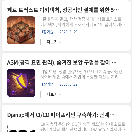
실 거예요. 그런데 막상 우리 회사에 적용하려고 하
니, 어디서부터 시작해야 할지, 어떤 도구들이 필요
제로 트러스트 아키텍처, 성공적인 설계를 위한 5가지 필수 고려사항
한지 너무 막막하게 느껴지실 수 있습니다. 시중에
"절대 믿지 말고, 항상 검증하라!" 제로 트러스트
나와 있는 보안 솔루션들은 또 왜 이렇게 많은지!
아키텍처, 막막하게 느껴지시나요? 이 글에서 제로
하나씩 찾아보다 보면 머리가 지끈거릴 때도 있죠.
트러스트 설계 시 꼭 고려해야 할 핵심 요소 5가지
🤯 제가 직접 이 분야를 경험하면서 느낀 건, 제로
IT잡기술
2025. 5. 29.
를 쉽고 친근하게 알려드립니다. 당신의 보안 고민,
트러스트는 단순히 솔루션 몇 개를 도입하는 게 아
함께 해결해 봐요!요즘 사이버 보안 뉴스 보면 정말
니라, 사..
더보기 ››
한숨만 나오지 않나요? 😥 랜섬웨어, 데이터 유
출… 안심할 수 있는 곳이 없다는 생각이 들 때가 많
아요. 예전에는 내부 네트워크는 안전하다고 믿고
외부 공격만 막으면 된다는 인식이 강했지만, 이제
ASM(공격 표면 관리): 숨겨진 보안 구멍을 찾아 기업을 보호하는 방법
는 내부 사용자나 시스템도 잠재적 위협이 될 수 있
기업 보안, 정말 괜찮으신가요? 🕵️‍♀️ 예측 불가능한
다는 걸 깨달아야 해요. 이런 변화 속에서 주목받는
사이버 위협 속에서 기업의 소중한 자산을 지키는
개념이 바로 제로 트러스트(Zero Trust) 아키텍처
핵심 열쇠, ASM(공격 표면 관리)의 모든 것을 알아
죠. '절대 믿지 말고 항상 검증하라'는 이 강력한 철
IT잡기술
2025. 5. 23.
보고 실제 기업 보안 강화에 어떻게 활용되는지 자
학, 과연 어떻게 우리 시스템에 적용해야 할까요?..
세히 살펴보세요!솔직히 말해서, 요즘 기업 보안 담
더보기 ››
당자분들 밤잠 설치는 일 많으실 것 같아요. 제가 아
는 한 분도 최근에 랜섬웨어 공격 때문에 정말 진땀
을 흘리셨다고 하더라고요. 저도 예전에 작은 스타
트업에서 일할 때, 보안 이슈가 터질까 봐 늘 불안했
Django에서 CI/CD 파이프라인 구축하기: 단계별 가이드
던 기억이 생생합니다. 우리가 모르는 사이에 공격
CI(지속적 통합)와 CD(지속적 배포)는 현대 소프트
자들이 호시탐탐 노리고 있는 구멍이 있을까 봐 말
웨어 개발의 핵심 관행입니다. Django 개발자에게
이죠. 이런 불안감, 여러분도 느끼시죠? 😊예전에