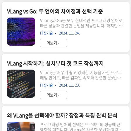
다. 아래는 설치 방법입니다:Windows공식 웹사이
트(vlang.io)로 이동합니다.Windows 설치 파일
VLang vs Go: 두 언어의 차이점과 선택 기준
을 다운로드하고 실행합니다.명령 프롬프트(cmd)
VLang과 Go는 모두 현대적인 프로그래밍 언어로,
에서 v version을 입력해 설치를 확인합니
빠른 성능과 간결한 문법을 제공합니다. 하지만 두
다.MacOS터미널에서 다음 명령어를 입력합니
언어는 철학과 설계 목표에서 차이를 보이며, 각각
다:brew install vlangv version 명령어로 설치를
IT잡기술
2024. 11. 24.
의 장단점이 있습니다. 이 글에서는 VLang과 Go
확인합니다.Linux터미널에서 다음 명..
를 비교하고, 프로젝트에 적합한 언어를 선택하는
더보기 ››
데 필요한 정보를 제공합니다. VLang과 Go의 개
요VLang: 2019년에 출시된 언어로, 간결한 문법
과 빠른 컴파일 속도를 목표로 설계되었습니다. 정
적 타입 시스템과 싱글 바이너리 생성 기능을 제공
VLang 시작하기: 설치부터 첫 코드 작성까지
합니다.Go: 2009년에 Google에서 개발한 언어
VLang은 배우기 쉽고 강력한 기능을 가진 프로그
로, 간결한 코드 작성과 효율적인 병렬 처리를 중점
래밍 언어로, 빠른 컴파일 속도와 간결한 문x법을
으로 설계되었습니다. 강력한 생태계와 풍부한 라
자랑합니다. 이 글에서는 VLang 설치 방법부터 첫
이브러리를 제공합니다.문법의 간결성VLang과
IT잡기술
2024. 11. 23.
번째 코드를 작성하고 실행하는 과정까지를 단계별
Go는 모두 간결한 문법을 제공하지만, 접근 방식에
로 설명합니다. VLang 설치 방법VLang 설치는 간
는 차이가 ..
더보기 ››
단하며, 다양한 운영 체제를 지원합니다. 다음은 운
영 체제별 설치 방법입니다:1. Windows공식 웹사
이트(vlang.io)로 이동합니다.다운로드 페이지에
서 Windows용 설치 파일을 다운로드합니다.다운
왜 VLang을 선택해야 할까? 장점과 특징 완벽 분석
로드한 파일을 실행하여 설치를 완료합니다.설치
프로그래밍 언어의 선택은 프로젝트의 성공에 큰
후 명령 프롬프트(cmd)에서 v version을 입력해
영향을 미칩니다. VLang은 간결한 문법과 강력한
설치 확인을 합니다.2. MacOS터미널을 열고