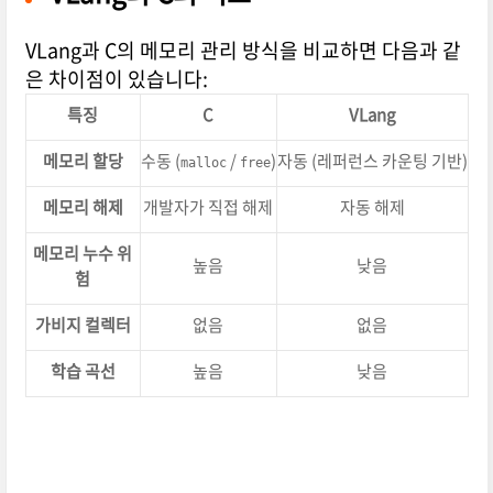
VLang과 C의 메모리 관리 방식을 비교하면 다음과 같
은 차이점이 있습니다:
특징
C
VLang
메모리 할당
수동 (
/
)
자동 (레퍼런스 카운팅 기반)
malloc
free
메모리 해제
개발자가 직접 해제
자동 해제
메모리 누수 위
높음
낮음
험
가비지 컬렉터
없음
없음
학습 곡선
높음
낮음