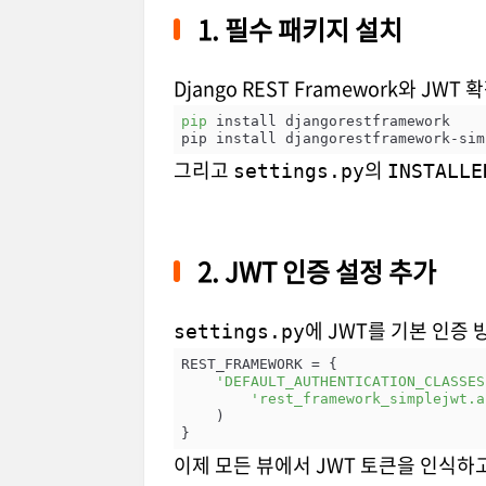
1. 필수 패키지 설치
Django REST Framework와 JW
pip
 install djangorestframework

그리고
의
settings.py
INSTALLE
2. JWT 인증 설정 추가
에 JWT를 기본 인증
settings.py
REST_FRAMEWORK = {

'DEFAULT_AUTHENTICATION_CLASSES
'rest_framework_simplejwt.a
    )

이제 모든 뷰에서 JWT 토큰을 인식하