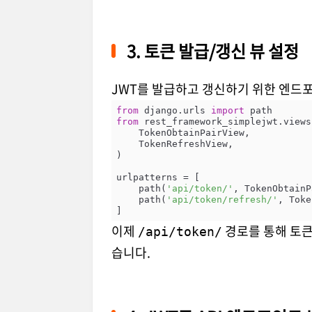
3. 토큰 발급/갱신 뷰 설정
JWT를 발급하고 갱신하기 위한 엔드
from
 django.urls 
import
from
 rest_framework_simplejwt.views
    TokenObtainPairView,

    TokenRefreshView,

)

urlpatterns = [

    path(
'api/token/'
, TokenObtainP
    path(
'api/token/refresh/'
, Toke
이제
경로를 통해 토큰
/api/token/
습니다.