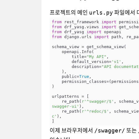
프로젝트의 메인
파일에서 
urls.py
from
 rest_framework 
import
from
 drf_yasg.views 
import
from
 drf_yasg 
import
from
 django.urls 
import
 path, re_pat
schema_view = get_schema_view(

    openapi.Info(

        title=
"My API"
,

        default_version=
'v1'
,

        description=
"API documentat
    ),

    public=
True
,

    permission_classes=(permissions.AllowAny,),

)

urlpatterns = [

    re_path(
r'^swagger/$'
, schema_v
swagger-ui'
),

    re_path(
r'^redoc/$'
, schema_vie
c'
),

이제 브라우저에서
또는
/swagger/