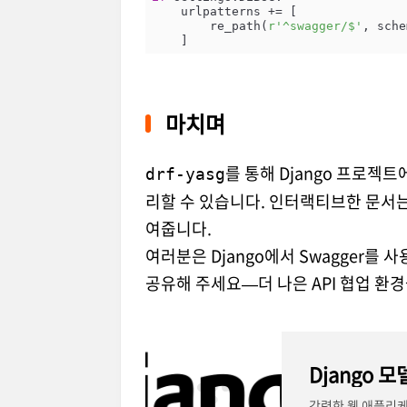
    urlpatterns += [

        re_path(
r'^swagger/$'
, sche
마치며
를 통해 Django 프로젝트
drf-yasg
리할 수 있습니다. 인터랙티브한 문서는
여줍니다.
여러분은 Django에서 Swagger를
공유해 주세요—더 나은 API 협업 환경
Django 
강력한 웹 애플리케