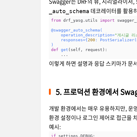
Swagger는 DRF의 뷰, 시리얼라이
데코레이터를 활용하면
_auto_schema
from
 drf_yasg.utils 
import
 swagger_
@swagger_auto_schema(
    operation_description=
"게시글 리
    responses={
200
: PostSerializer(
)
def
get
(
self, request
):
이렇게 하면 설명과 응답 스키마가 문
5. 프로덕션 환경에서 Swag
개발 환경에서는 매우 유용하지만, 운영 
환경 설정이나 로그인 제어로 접근을 
예시:
if
 settings.DEBUG:
