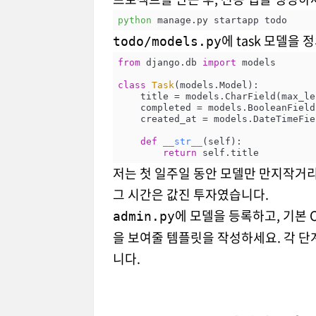
python
에 task 모델을 
todo/models.py
from
 django.db 
import
 models

class
Task
(
models.Model
):
    title = models.CharField(max_l
    completed = models.BooleanFiel
    created_at = models.DateTimeF
def
__str__
(
self
):
return
저는 첫 일주일 동안 모델만 만지작거
그 시간은 값진 투자였습니다.
에 모델을 등록하고, 기본 C
admin.py
을 보여줄 템플릿을 작성하세요. 각 단계
니다.