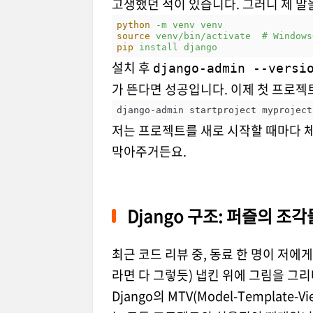
고생했던 적이 있습니다. 그러니 제 말
python
-m venv venv
source
venv/bin/activate  # Window
pip
install django
설치 후
django-admin --versi
가 뜬다면 성공입니다. 이제 첫 프로젝
저는 프로젝트를 새로 시작할 때마다
막아주거든요.
Django 구조: 퍼즐의 조각
최근 코드 리뷰 중, 동료 한 명이 저에게
라면 다 그렇듯) 냅킨 위에 그림을 그리
Django의 MTV(Model-Templa