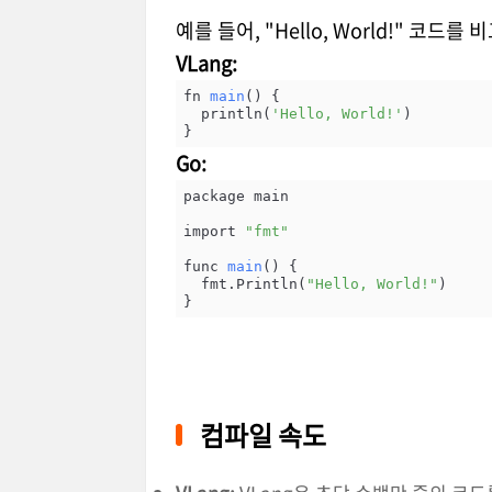
예를 들어, "Hello, World!" 코드를 
VLang:
fn 
main
() {

  println(
'Hello, World!'
)

}
Go:
package main

import 
"fmt"
func 
main
() {

  fmt.Println(
"Hello, World!"
)

}
컴파일 속도