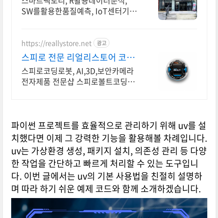
스마트팩토리, R활용데이터분석,
SW를활용한품질예측, IoT센터기술,
파이썬활용
https://reallystore.net
광고
스피로 전문 리얼리스토어 코딩
교육을 쉽고 재밌게
스피로코딩로봇, AI,3D,보안카메라
전자제품 전문샵 스피로볼트코딩로
봇, 스피로볼트파워팩, 스피로미니등
스피로 전문몰
파이썬 프로젝트를 효율적으로 관리하기 위해 uv를 설
치했다면 이제 그 강력한 기능을 활용해볼 차례입니다.
uv는 가상환경 생성, 패키지 설치, 의존성 관리 등 다양
한 작업을 간단하고 빠르게 처리할 수 있는 도구입니
다. 이번 글에서는 uv의 기본 사용법을 친절히 설명하
며 따라 하기 쉬운 예제 코드와 함께 소개하겠습니다.