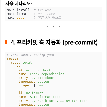
사용 시나리오
:
make install  
# 1회 실행
make format   
# 코드 포매팅
make 
test
# 변경사항 테스트
4. 프리커밋 훅 자동화 (pre-commit)
# .pre-commit-config.yaml
repos:
-
repo:
local
hooks:
-
id:
uv-deps-check
name:
Check
dependencies
entry:
uv
pip
check
language:
system
stages:
 [
commit
]

-
id:
uv-format
name:
Auto-format
code
entry:
uv
run
black
.
&&
uv
run
isort
.
language:
system