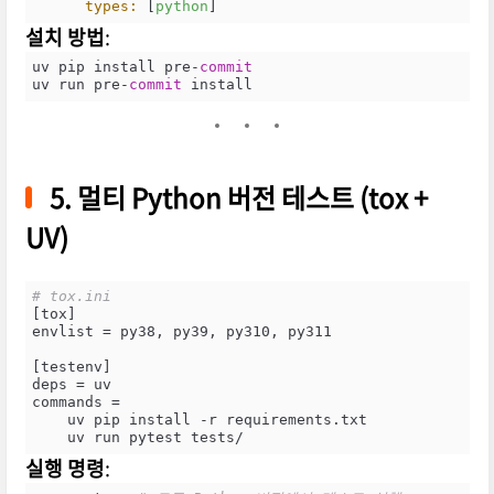
types:
 [
python
]
설치 방법
:
uv pip install pre
-
commit
uv run pre
-
commit
 install
5. 멀티 Python 버전 테스트 (tox +
UV)
# tox.ini
[tox]

envlist = py38, py39, py310, py311

[testenv]

deps = uv

commands =

    uv pip install -r requirements.txt

    uv run pytest tests/
실행 명령
: