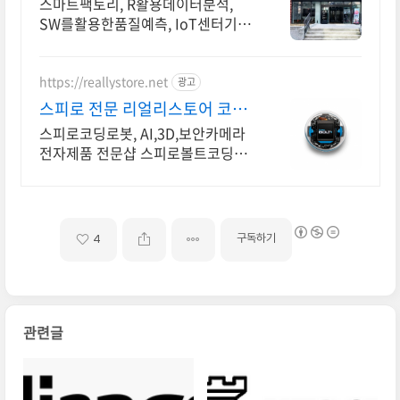
스마트팩토리, R활용데이터분석,
SW를활용한품질예측, IoT센터기술,
파이썬활용
https://reallystore.net
광고
스피로 전문 리얼리스토어 코딩
교육을 쉽고 재밌게
스피로코딩로봇, AI,3D,보안카메라
전자제품 전문샵 스피로볼트코딩로
봇, 스피로볼트파워팩, 스피로미니등
스피로 전문몰
구독하기
4
관련글