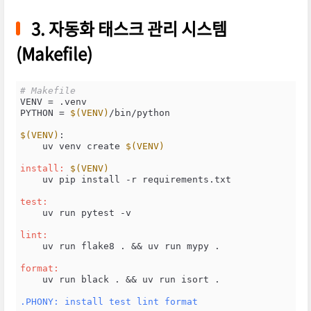
3. 자동화 태스크 관리 시스템
(Makefile)
# Makefile
VENV = .venv

PYTHON = 
$(VENV)
/bin/python

$(VENV)
:

    uv venv create 
$(VENV)
install: 
$(VENV)
    uv pip install -r requirements.txt

test:
    uv run pytest -v

lint:
    uv run flake8 . && uv run mypy .

format:
    uv run black . && uv run isort .

.PHONY
: install test lint format