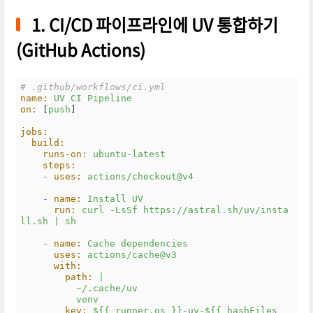
1. CI/CD 파이프라인에 UV 통합하기
(GitHub Actions)
# .github/workflows/ci.yml
name:
UV
CI
Pipeline
on:
 [
push
]

jobs:
build:
runs-on:
ubuntu-latest
steps:
-
uses:
actions/checkout@v4
-
name:
Install
UV
run:
curl
-LsSf
https://astral.sh/uv/insta
ll.sh
|
sh
-
name:
Cache
dependencies
uses:
actions/cache@v3
with:
path:
|

          ~/.cache/uv

key:
${{
runner.os
}}-uv-${{
hashFiles