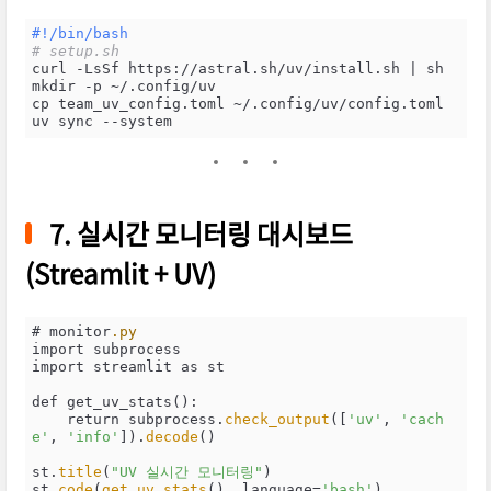
#!/bin/bash
# setup.sh
curl -LsSf https://astral.sh/uv/install.sh | sh

mkdir -p ~/.config/uv

cp team_uv_config.toml ~/.config/uv/config.toml

uv sync --system
7. 실시간 모니터링 대시보드
(Streamlit + UV)
# monitor
.py
import subprocess

import streamlit as st

def get_uv_stats():

    return subprocess.
check_output
([
'uv'
, 
'cach
e'
, 
'info'
]).
decode
()

st.
title
(
"UV 실시간 모니터링"
)

st.
code
(
get_uv_stats
(), language=
'bash'
)
